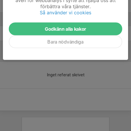
även för webbanalys i syfte att hjälpa oss att
23. Wilgot Tallberg
förbättra våra tjänster.
Så använder vi cookies
Ledare
Godkänn alla kakor
Tom Borgström
Tränare
Bara nödvändiga
Referat
Inget referat skrivet