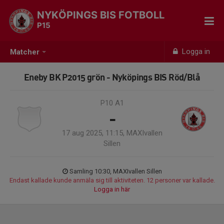
NYKÖPINGS BIS FOTBOLL
P15
Logga in
Matcher
Eneby BK P2015 grön - Nyköpings BIS Röd/Blå
P10 A1
-
17 aug 2025, 11:15, MAXIvallen
Sillen
Samling 10:30, MAXIvallen Sillen
Endast kallade kunde anmäla sig till aktiviteten. 12 personer var kallade.
Logga in här