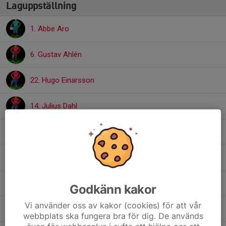
Laguppställning
1. Abbe Aro
6. Gustav Ahlén
22. Hugo Einarsson
14. Julius Dahl
25. Leon Billnert Christiansson
10. Liam Borgström
17. Mateo Åkerbäck
Godkänn kakor
Vi använder oss av kakor (cookies) för att vår
7. Olle Bohman
webbplats ska fungera bra för dig. De används