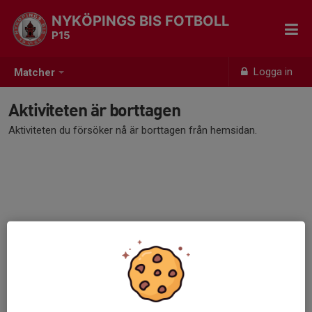
NYKÖPINGS BIS FOTBOLL
P15
Logga in
Matcher
Aktiviteten är borttagen
Aktiviteten du försöker nå är borttagen från hemsidan.