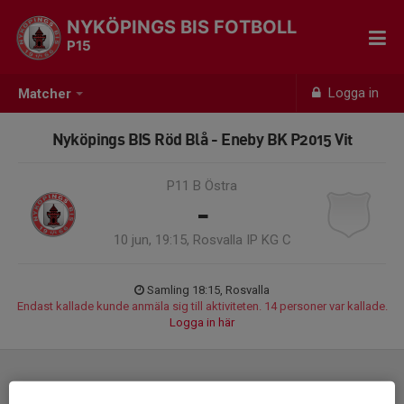
NYKÖPINGS BIS FOTBOLL
P15
Logga in
Matcher
Nyköpings BIS Röd Blå - Eneby BK P2015 Vit
P11 B Östra
-
10 jun, 19:15, Rosvalla IP KG C
Samling 18:15, Rosvalla
Endast kallade kunde anmäla sig till aktiviteten. 14 personer var kallade.
Logga in här
Laguppställning