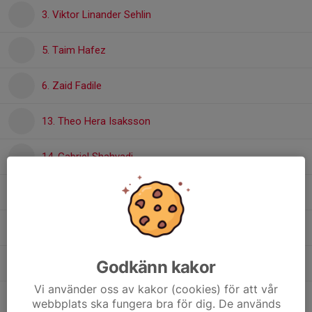
3. Viktor Linander Sehlin
5. Taim Hafez
6. Zaid Fadile
13. Theo Hera Isaksson
14. Gabriel Shahyadi
16. Sixten Holmgren Söderberg
21. Vide Sellén
Godkänn kakor
31. Holger Grönroos
Vi använder oss av kakor (cookies) för att vår
38. Valter Andrén
webbplats ska fungera bra för dig. De används