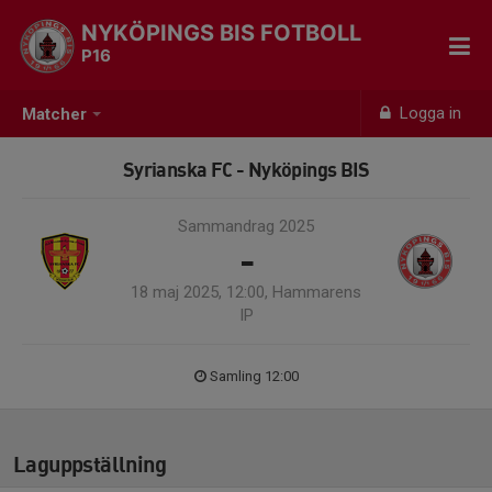
NYKÖPINGS BIS FOTBOLL
P16
Logga in
Matcher
Syrianska FC - Nyköpings BIS
Sammandrag 2025
-
18 maj 2025, 12:00, Hammarens
IP
Samling 12:00
Laguppställning