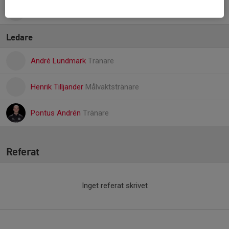
Lucas Nyberg
Ledare
André Lundmark
Tränare
Henrik Tilljander
Målvaktstränare
Pontus Andrén
Tränare
Referat
Inget referat skrivet