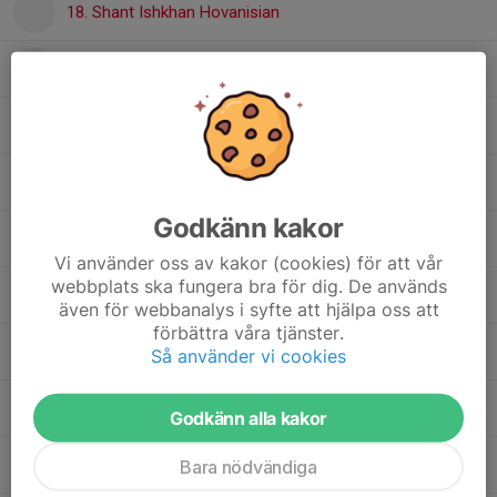
18. Shant Ishkhan Hovanisian
20. Logan Atieno
21. Vide Sellén
22. Elliot Virén
Godkänn kakor
24. Firdeus Gashi
Vi använder oss av kakor (cookies) för att vår
webbplats ska fungera bra för dig. De används
27. Leo Lundmark
även för webbanalys i syfte att hjälpa oss att
förbättra våra tjänster.
30. Jonathan Blomberg
Så använder vi cookies
31. Holger Grönroos
Godkänn alla kakor
38. Valter Andrén
Bara nödvändiga