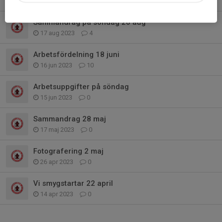
20 aug 2023
1
Sammandrag på söndag 20 aug
17 aug 2023
4
Arbetsfördelning 18 juni
16 jun 2023
10
Arbetsuppgifter på söndag
15 jun 2023
0
Sammandrag 28 maj
17 maj 2023
0
Fotografering 2 maj
26 apr 2023
0
Vi smygstartar 22 april
14 apr 2023
0