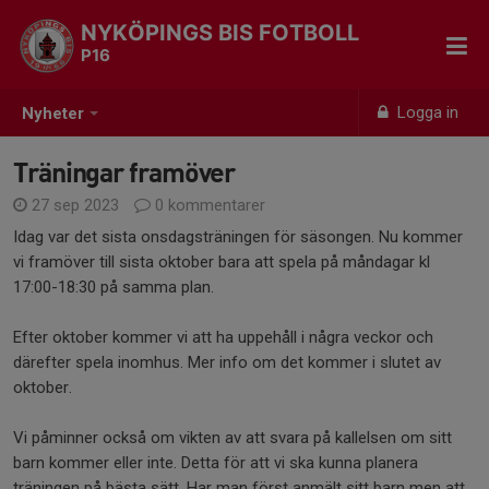
NYKÖPINGS BIS FOTBOLL
P16
Logga in
Nyheter
Träningar framöver
27 sep 2023
0 kommentarer
Idag var det sista onsdagsträningen för säsongen. Nu kommer
vi framöver till sista oktober bara att spela på måndagar kl
17:00-18:30 på samma plan.
Efter oktober kommer vi att ha uppehåll i några veckor och
därefter spela inomhus. Mer info om det kommer i slutet av
oktober.
Vi påminner också om vikten av att svara på kallelsen om sitt
barn kommer eller inte. Detta för att vi ska kunna planera
träningen på bästa sätt. Har man först anmält sitt barn men att