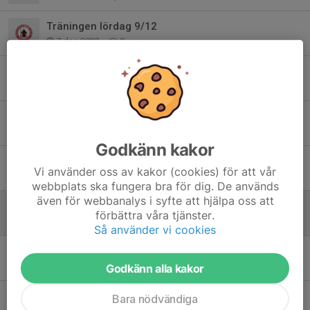
Träningen lördag 9/12
7 dec 2023
0
Nu drar inomhussäsongen igång!
13 nov 2023
0
Säsongsavslutning
29 okt 2023
1
Godkänn kakor
Träningar oktober
Vi använder oss av kakor (cookies) för att vår
10 okt 2023
0
webbplats ska fungera bra för dig. De används
även för webbanalys i syfte att hjälpa oss att
Träningar framöver
förbättra våra tjänster.
27 sep 2023
0
Så använder vi cookies
Sammandrag 2 september i Harg
1 sep 2023
0
Godkänn alla kakor
Träning inställd måndag 21 aug!
Bara nödvändiga