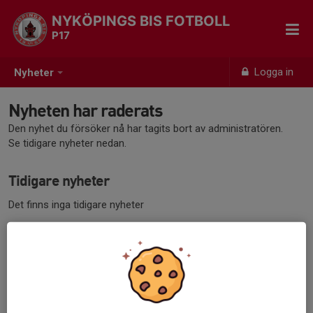
NYKÖPINGS BIS FOTBOLL
P17
Logga in
Nyheter
Nyheten har raderats
Den nyhet du försöker nå har tagits bort av administratören.
Se tidigare nyheter nedan.
Tidigare nyheter
Det finns inga tidigare nyheter