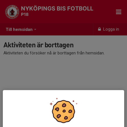
NYKÖPINGS BIS FOTBOLL
P18
Logga in
Till hemsidan
Aktiviteten är borttagen
Aktiviteten du försöker nå är borttagen från hemsidan.