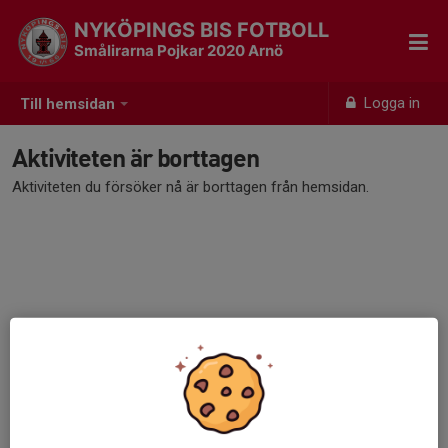
NYKÖPINGS BIS FOTBOLL
Smålirarna Pojkar 2020 Arnö
Logga in
Till hemsidan
Aktiviteten är borttagen
Aktiviteten du försöker nå är borttagen från hemsidan.