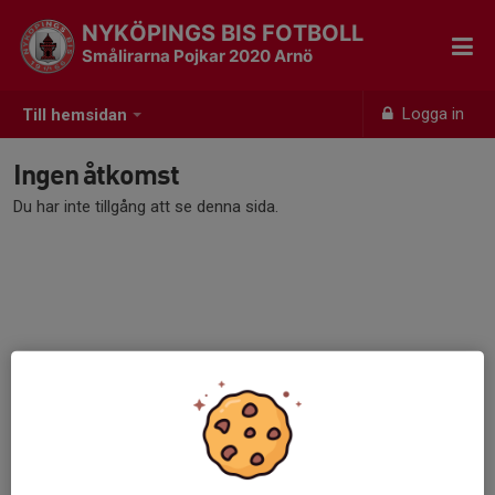
NYKÖPINGS BIS FOTBOLL
Smålirarna Pojkar 2020 Arnö
Logga in
Till hemsidan
Ingen åtkomst
Du har inte tillgång att se denna sida.