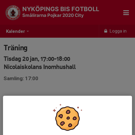
NYKÖPINGS BIS FOTBOLL
Smålirarna Pojkar 2020 City
Logga in
Kalender
Träning
Tisdag 20 jan, 17:00-18:00
Nicolaiskolans Inomhushall
Samling: 17:00