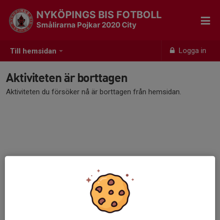
NYKÖPINGS BIS FOTBOLL
Smålirarna Pojkar 2020 City
Logga in
Till hemsidan
Aktiviteten är borttagen
Aktiviteten du försöker nå är borttagen från hemsidan.