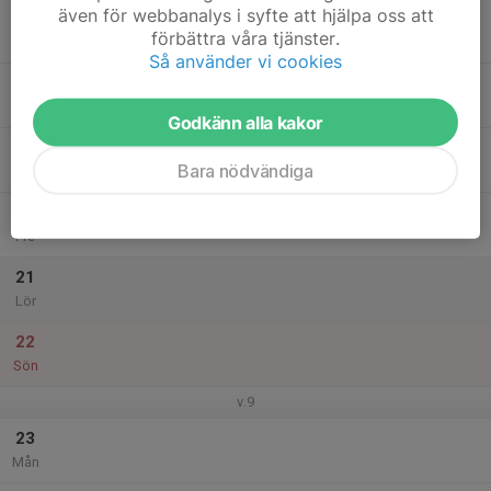
även för webbanalys i syfte att hjälpa oss att
17
förbättra våra tjänster.
Tis
Så använder vi cookies
18
Ons
Godkänn alla kakor
19
Bara nödvändiga
Tor
20
Fre
21
Lör
22
Sön
v.9
23
Mån