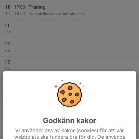
10
17:00
Träning
18:00
Tis
Rosenkällaskolans Inomhushall
11
Ons
12
Tor
13
Fre
14
Lör
15
Sön
v.8
Godkänn kakor
16
Vi använder oss av kakor (cookies) för att vår
Mån
webbplats ska fungera bra för dig. De används