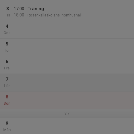
3
17:00
Träning
18:00
Tis
Rosenkällaskolans Inomhushall
4
Ons
5
Tor
6
Fre
7
Lör
8
Sön
v.7
9
Mån