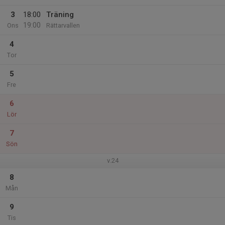
3
18:00
Träning
19:00
Ons
Rättarvallen
4
Tor
5
Fre
6
Lör
7
Sön
v.24
8
Mån
9
Tis