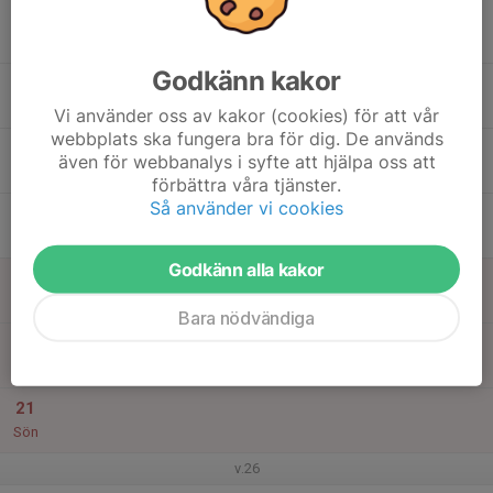
19:15
Välkommen på Enkronan matchen!
21:15
Rosvalla Stadion
Godkänn kakor
16
Tis
Vi använder oss av kakor (cookies) för att vår
webbplats ska fungera bra för dig. De används
17
även för webbanalys i syfte att hjälpa oss att
Ons
förbättra våra tjänster.
Så använder vi cookies
18
Tor
Godkänn alla kakor
19
Fre
Bara nödvändiga
20
Lör
21
Sön
v.26