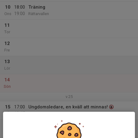
10
18:00
Träning
19:00
Ons
Rättarvallen
11
Tor
12
Fre
13
Lör
14
Sön
v.25
15
17:00
Ungdomsledare, en kväll att minnas!
18:45
Mån
Kansliet
18:50
ENKRONAN-MATCH NBIS-Smedby
21:15
Rosvalla Stadion