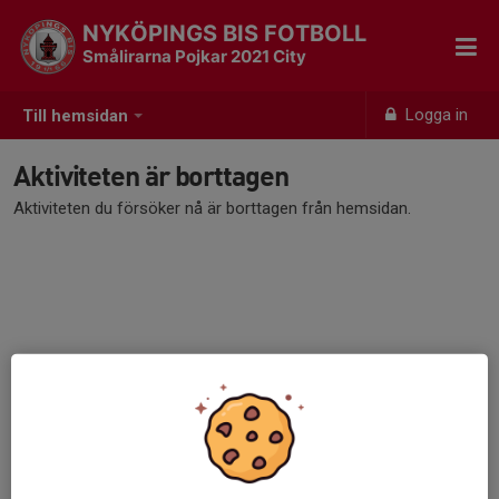
NYKÖPINGS BIS FOTBOLL
Smålirarna Pojkar 2021 City
Logga in
Till hemsidan
Aktiviteten är borttagen
Aktiviteten du försöker nå är borttagen från hemsidan.