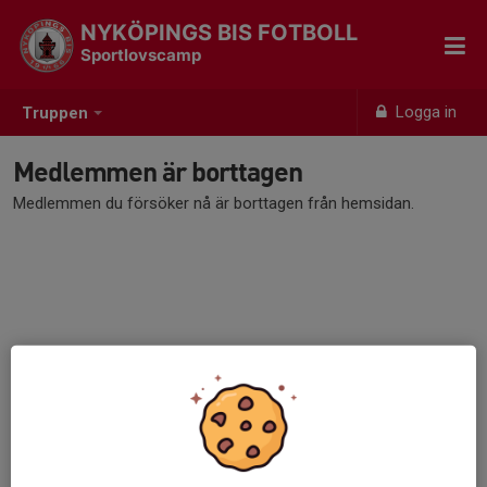
NYKÖPINGS BIS FOTBOLL
Sportlovscamp
Logga in
Truppen
Medlemmen är borttagen
Medlemmen du försöker nå är borttagen från hemsidan.