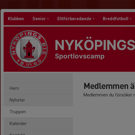
Klubben
Senior
Elitförberedande
Breddfotboll
NYKÖPINGS
Sportlovscamp
Medlemmen är
Hem
Medlemmen du försöker nå
Nyheter
Truppen
Kalender