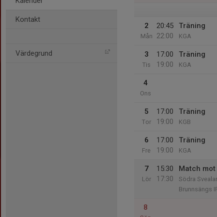
Kalender
Kontakt
2
20:45
Träning
22:00
Mån
KGA
Värdegrund
3
17:00
Träning
19:00
Tis
KGA
4
Ons
5
17:00
Träning
19:00
Tor
KGB
6
17:00
Träning
19:00
Fre
KGA
7
15:30
Match mot 
17:30
Lör
Södra Svealan
Brunnsängs I
8