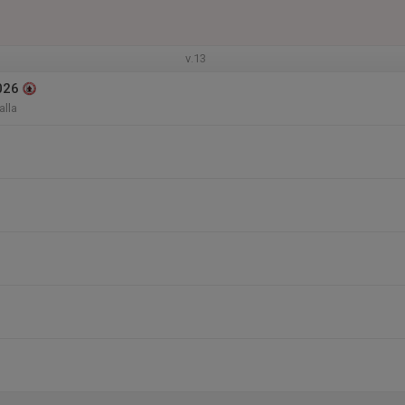
v.13
026
alla