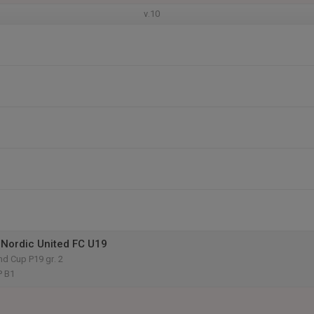
v.10
Nordic United FC U19
d Cup P19 gr. 2
P B1