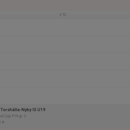
v.12
Torshälla-Nyby IS U19
d Cup P19 gr. 2
G A