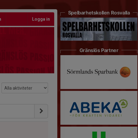
Spelbarhetskollen Rosvalla
m
Logga in
Gränslös Partner