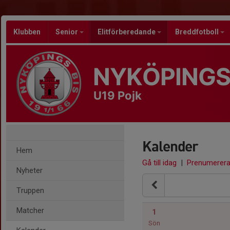
Klubben
Senior
Elitförberedande
Breddfotboll
NYKÖPINGS
U19 Pojk
Kalender
Hem
Gå till idag
|
Prenumerer
Nyheter
Truppen
Matcher
1
Sön