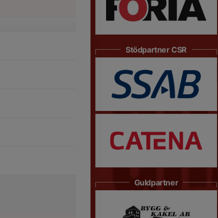
Stödpartner CSR
Guldpartner