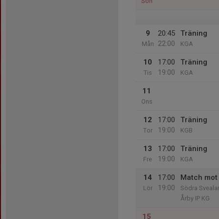
Sön
9
20:45
Träning
22:00
Mån
KGA
10
17:00
Träning
19:00
Tis
KGA
11
Ons
12
17:00
Träning
19:00
Tor
KGB
13
17:00
Träning
19:00
Fre
KGA
14
17:00
Match mot 
19:00
Lör
Södra Svealan
Årby IP KG
15