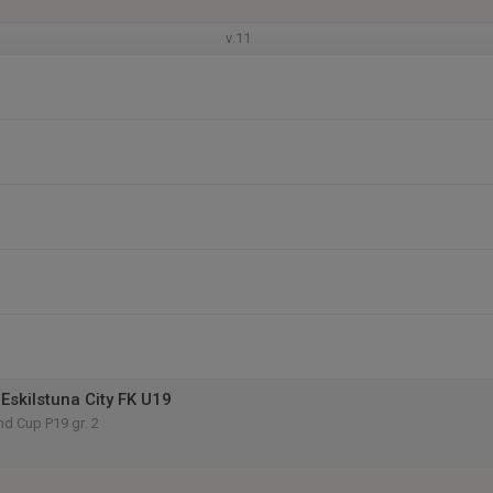
v.11
Eskilstuna City FK U19
d Cup P19 gr. 2