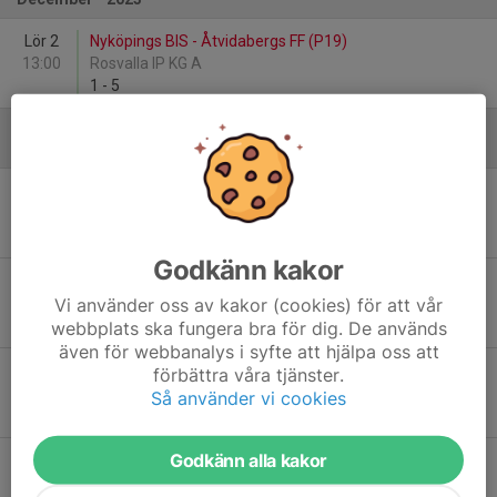
Lör 2
Nyköpings BIS - Åtvidabergs FF (P19)
13:00
Rosvalla IP KG A
1
-
5
November
Ons 13
Assyriska FF P19 - Nyköpings BIS
19:30
Södertälje Fotbollsarena
3
-
3
Godkänn kakor
Lör 16
Nyköpings BIS - IFK Eskilstuna P 19
Vi använder oss av kakor (cookies) för att vår
12:00
Rosvalla IP KG A
5
-
1
webbplats ska fungera bra för dig. De används
även för webbanalys i syfte att hjälpa oss att
Lör 23
Nyköpings BIS - Assyriska FF P19
förbättra våra tjänster.
12:00
Rosvalla IP KG A
Så använder vi cookies
2
-
1
Godkänn alla kakor
Ons 27
IFK Eskilstuna P 19 - Nyköpings BIS
19:30
Orrlidens IP