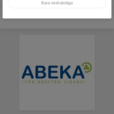
5
-
1
Bara nödvändiga