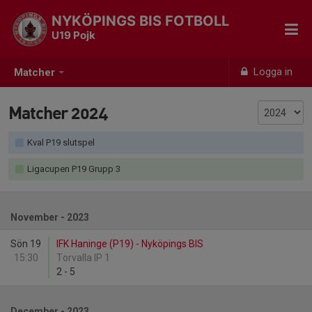
NYKÖPINGS BIS FOTBOLL
U19 Pojk
Logga in
Matcher
Matcher 2024
Kval P19 slutspel
Ligacupen P19 Grupp 3
November - 2023
Sön 19
IFK Haninge (P19) - Nyköpings BIS
15:30
Torvalla IP 1
2
-
5
December - 2023