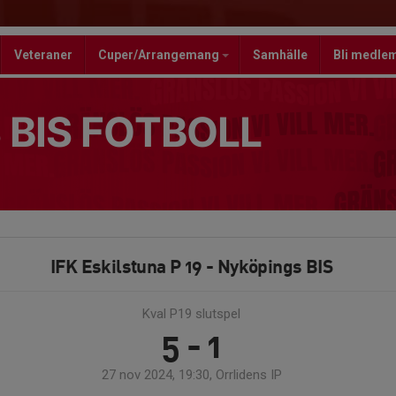
Veteraner
Cuper/Arrangemang
Samhälle
Bli medle
 BIS FOTBOLL
IFK Eskilstuna P 19 - Nyköpings BIS
Kval P19 slutspel
5 - 1
27 nov 2024, 19:30, Orrlidens IP