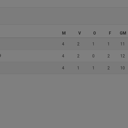
M
V
O
F
GM
4
2
1
1
11
9
4
2
0
2
12
4
1
1
2
10