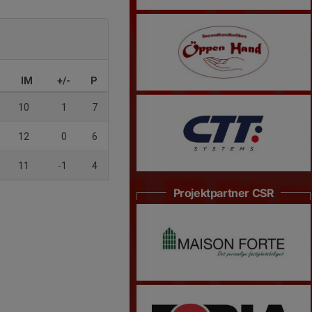
IM
+/-
P
10
1
7
12
0
6
11
-1
4
Projektpartner CSR