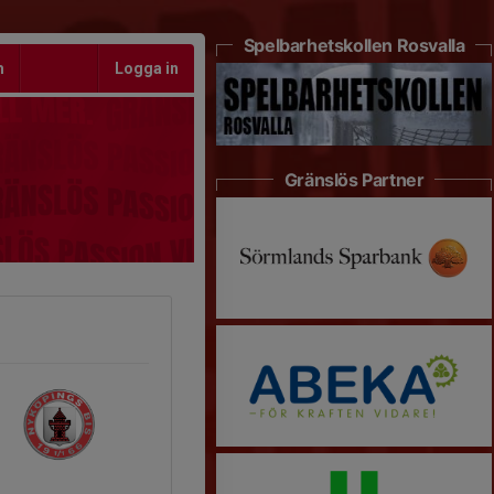
Spelbarhetskollen Rosvalla
m
Logga in
Gränslös Partner