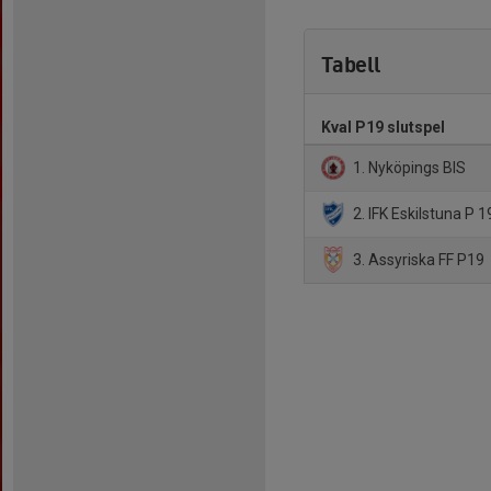
Tabell
Kval P19 slutspel
1. Nyköpings BIS
2. IFK Eskilstuna P 1
3. Assyriska FF P19