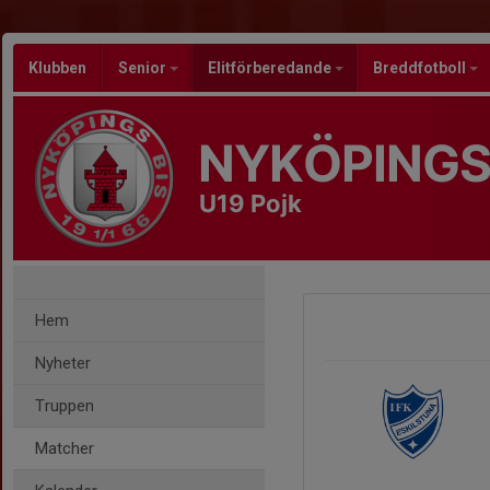
Klubben
Senior
Elitförberedande
Breddfotboll
NYKÖPINGS
U19 Pojk
Hem
Nyheter
Truppen
Matcher