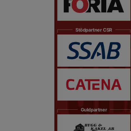
Stödpartner CSR
Guldpartner