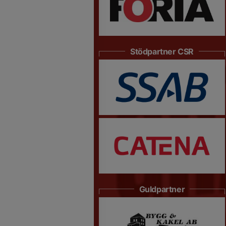
Stödpartner CSR
Guldpartner