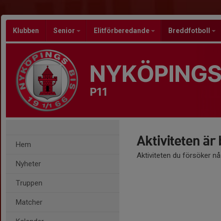
Klubben
Senior
Elitförberedande
Breddfotboll
NYKÖPINGS
P11
Aktiviteten är
Hem
Aktiviteten du försöker n
Nyheter
Truppen
Matcher