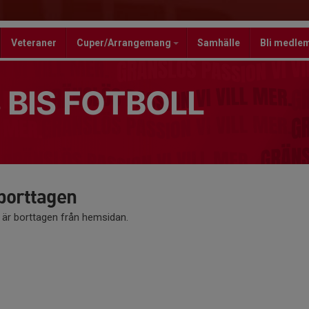
Veteraner
Cuper/Arrangemang
Samhälle
Bli medle
 BIS FOTBOLL
 borttagen
å är borttagen från hemsidan.