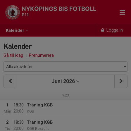
NYKÖPINGS BIS FOTBOLL
P11
Logga in
Kalender
Kalender
Gå till idag
|
Prenumerera
Juni 2026
v.23
1
18:30
Träning KGB
20:00
Mån
KGB
2
18:30
Träning KGB
20:00
Tis
KGB Rosvalla