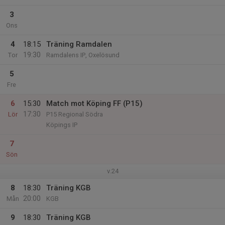
3
Ons
4
18:15
Träning Ramdalen
19:30
Tor
Ramdalens IP, Oxelösund
5
Fre
6
15:30
Match mot Köping FF (P15)
17:30
Lör
P15 Regional Södra
Köpings IP
7
Sön
v.24
8
18:30
Träning KGB
20:00
Mån
KGB
9
18:30
Träning KGB