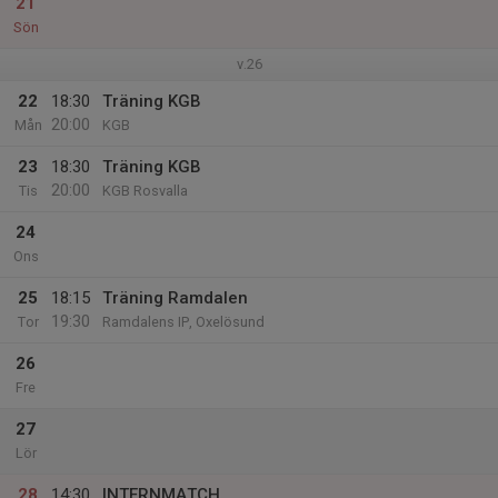
21
Sön
v.26
22
18:30
Träning KGB
20:00
Mån
KGB
23
18:30
Träning KGB
20:00
Tis
KGB Rosvalla
24
Ons
25
18:15
Träning Ramdalen
19:30
Tor
Ramdalens IP, Oxelösund
26
Fre
27
Lör
28
14:30
INTERNMATCH