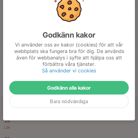
21:15
Rosvalla Stadion
19:15
Välkommen på Enkronan matchen!
21:15
Rosvalla Stadion
19:15
Lagaktivitet Nyköpings bis-Smedby
Godkänn kakor
21:00
Rosvalla Arena
Vi använder oss av kakor (cookies) för att vår
16
18:30
Träning KGB
webbplats ska fungera bra för dig. De används
20:00
Tis
KGB Rosvalla
även för webbanalys i syfte att hjälpa oss att
förbättra våra tjänster.
17
Så använder vi cookies
Ons
18
Godkänn alla kakor
Tor
Bara nödvändiga
19
Fre
20
Lör