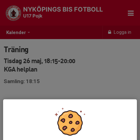
NYKÖPINGS BIS FOTBOLL
U17 Pojk
Logga in
Kalender
Träning
Tisdag 26 maj, 18:15-20:00
KGA helplan
Samling: 18:15