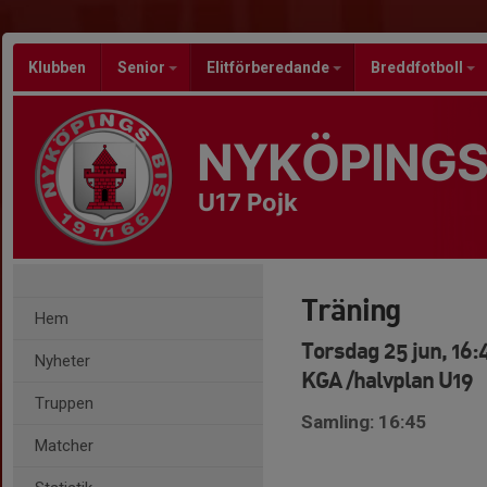
Klubben
Senior
Elitförberedande
Breddfotboll
NYKÖPINGS
U17 Pojk
Träning
Hem
Torsdag 25 jun, 16:
Nyheter
KGA /halvplan U19
Truppen
Samling: 16:45
Matcher