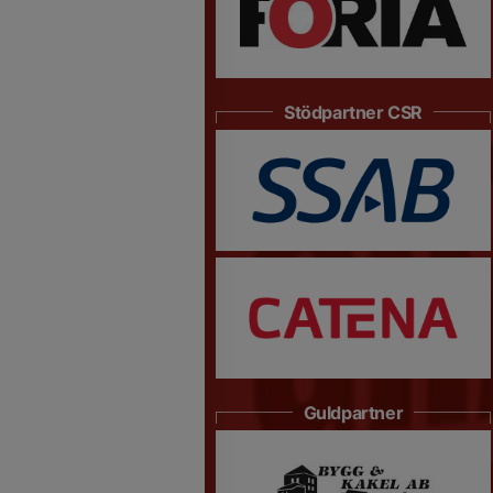
Stödpartner CSR
Guldpartner