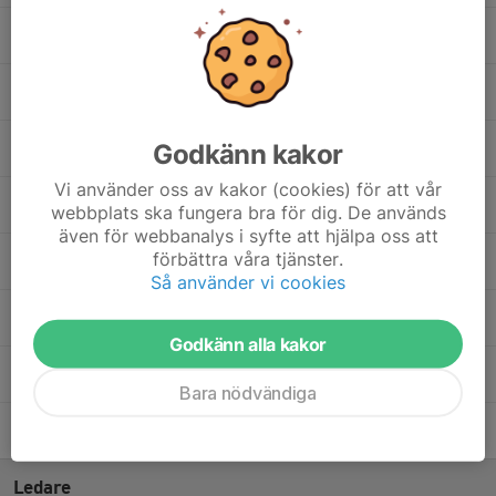
3. Kameran Kusa
2. Levis Daniel
Godkänn kakor
11. Mohamed Adam
Vi använder oss av kakor (cookies) för att vår
19. Mushtaq Atai
webbplats ska fungera bra för dig. De används
även för webbanalys i syfte att hjälpa oss att
förbättra våra tjänster.
12. Nicholas Omar
Så använder vi cookies
Reber Aref
Godkänn alla kakor
9. Sixten Hemmingson
Bara nödvändiga
1. Viktor Tilljander
Ledare