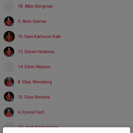
18. Albin Bergman
5. Alvin Sterner
16. Dani Karlsson Kaib
15. Darvin Hedeney
14. Edvin Nilsson
8. Elias Wennberg
10. Elion Berisha
4. Eyvind Fant
13. Jack Söderström