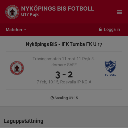
NYKÖPINGS BIS FOTBOLL
U17 Pojk
Logga in
Matcher
Nyköpings BIS - IFK Tumba FK U 17
Träningsmatch 11 mot 11 Pojk 3-
domare SöFF
3 - 2
7 feb, 10:15, Rosvalla IP KG A
Samling 09:15
Laguppställning