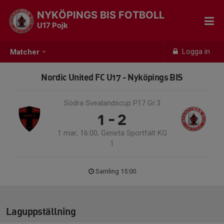
NYKÖPINGS BIS FOTBOLL
U17 Pojk
Logga in
Matcher
Nordic United FC U17 - Nyköpings BIS
Södra Svealandscup P17 Gr.3
1 - 2
1 mar, 16:00, Geneta Sportfält KG
1
Samling 15:00
Laguppställning