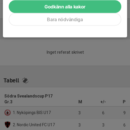
Godkänn alla kakor
Jan Frank
Tränare
Bara nödvändiga
Referat
Inget referat skrivet
Tabell
Södra Svealandscup P17
Gr.3
M
+/-
P
1. Nyköpings BIS U17
3
6
9
2. Nordic United FC U17
3
3
6