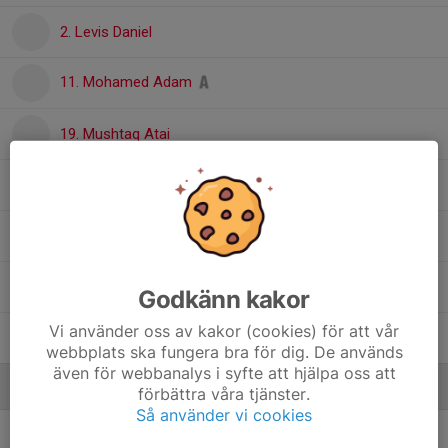
2. Levis Daniel
11. Mohamed Adam
19. Mushtaq Atai
12. Nicholas Omar
9. Sixten Hemmingson
6. Theo Pettersson
Godkänn kakor
Vi använder oss av kakor (cookies) för att vår
1. Viktor Tilljander
webbplats ska fungera bra för dig. De används
även för webbanalys i syfte att hjälpa oss att
Ledare
förbättra våra tjänster.
Så använder vi cookies
Alban Berisha
Tränare