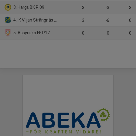
3. Hargs BK P 09
3
-3
3
4. IK Viljan Strängnäs P17
3
-6
0
5. Assyriska FF P17
0
0
0