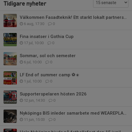
Tidigare nyheter
Välkommen Fasadteknik! Ett starkt lokalt partnerskap för framtiden
6 aug, 17:30
0
Fina insatser i Gothia Cup
17 jul, 10:00
0
Sommar, sol och semester
6 jul, 10:00
0
LF End of summer camp ⚽☀️
1 jul, 10:00
0
Supporterspelaren hösten 2026
12 jun, 14:30
0
Nyköpings BIS inleder samarbete med WEAREPLAAY
11 jun, 15:03
0