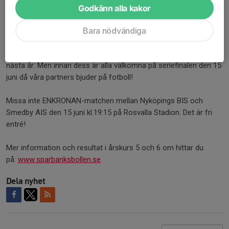
Godkänn alla kakor
Nyköpings BIS vill även tacka alla hejande supportrar som var på
Bara nödvändiga
plats, ni syns och ni hörs. Det tycker vi är kul.
Nu ser vi fram emot att välkomna tillbaka er och ännu fler lag
nästa år. Men innan dess är alla välkomna på seriefinalen den 15
juni då våra partners bjuder på fotboll!
Missa inte ENKRONAN-matchen mellan Nyköpings BIS och
Smedby AIS den 15 juni kl.19:15 på Rosvalla Stadion. Det är fri
entré!
Mer information och resultat i årskurs 5 och 6 om hittar du
på:
www.sparbanksbollen.se
Dela nyhet