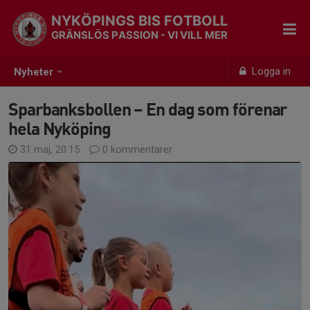
NYKÖPINGS BIS FOTBOLL
GRÄNSLÖS PASSION - VI VILL MER
Logga in
Nyheter
Sparbanksbollen – En dag som förenar
hela Nyköping
31 maj, 20:15
0 kommentarer