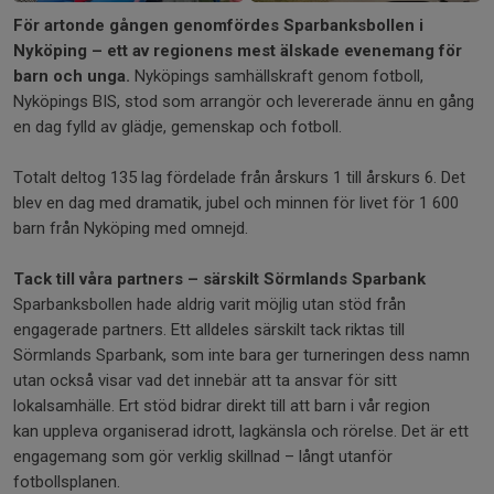
+2
För artonde gången genomfördes Sparbanksbollen i
Nyköping – ett av regionens mest älskade evenemang för
barn och unga.
Nyköpings samhällskraft genom fotboll,
Nyköpings BIS, stod som arrangör och levererade ännu en gång
en dag fylld av glädje, gemenskap och fotboll.
Totalt deltog 135 lag fördelade från årskurs 1 till årskurs 6. Det
blev en dag med dramatik, jubel och minnen för livet för 1 600
barn från Nyköping med omnejd.
Tack till våra partners – särskilt Sörmlands Sparbank
Sparbanksbollen hade aldrig varit möjlig utan stöd från
engagerade partners. Ett alldeles särskilt tack riktas till
Sörmlands Sparbank, som inte bara ger turneringen dess namn
utan också visar vad det innebär att ta ansvar för sitt
lokalsamhälle. Ert stöd bidrar direkt till att barn i vår region
kan uppleva organiserad idrott, lagkänsla och rörelse. Det är ett
engagemang som gör verklig skillnad – långt utanför
fotbollsplanen.