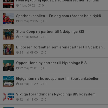
Hela Nyköping bjuds på fotbollsfest den 15 juni!
4 jun, 09:02
0
Sparbanksbollen – En dag som förenar hela Nyköping
31 maj, 20:15
0
Stora Coop ny partner till Nyköpings BIS
27 maj, 08:00
0
Bilbörsen fortsätter som arenapartner till Sparbanksbollen 2026
25 maj, 08:00
0
Öppen Hand ny partner till Nyköpings BIS
22 maj, 21:03
0
Elgiganten ny huvudsponsor till Sparbanksbollen
15 maj, 11:29
0
Viktiga förändringar i Nyköpings BIS kösystem
12 maj, 13:00
0