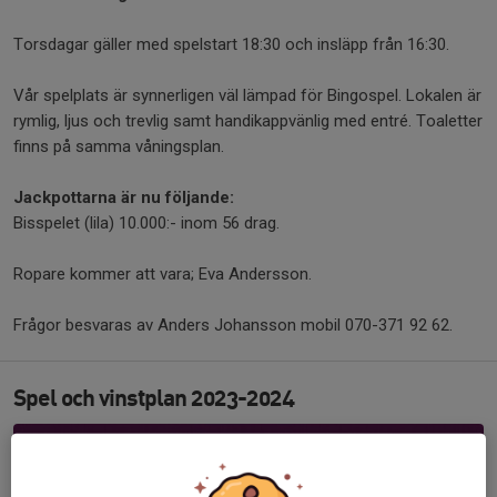
Torsdagar gäller med spelstart 18:30 och insläpp från 16:30.
Vår spelplats är synnerligen väl lämpad för Bingospel. Lokalen är
rymlig, ljus och trevlig samt handikappvänlig med entré. Toaletter
finns på samma våningsplan.
Jackpottarna är nu följande:
Bisspelet (lila) 10.000:- inom 56 drag.
Ropare kommer att vara; Eva Andersson.
Frågor besvaras av Anders Johansson mobil 070-371 92 62.
Spel och vinstplan 2023-2024