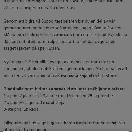
supportrar, företagare, före detta spelare, ledare och alla som
vill se föreningen fortsätta utvecklas.
Genom att bidra till Supporterspelaren blir du en del av vår
gemensamma satsning mot framtiden. Ingen gåva är för liten.
Många små bidrag kan tillsammans göra stor skillnad. Kanske är
det just ditt stöd som hjälper oss att ta det där avgörande
steget i jakten på spel i Ettan.
Nyköpings BIS har alltid byggts av människor som tror på
föreningen, staden och kraften i gemenskapen. Nu hoppas vi att
ännu fler vill vara med och skriva nästa kapitel i vår historia.
Bland alla som bidrar kommer vi att lotta ut följande priser:
1:a pris: 2 platser till Sverige mot Polen den 28 september.
2:a pris: En signerad matchtröja
3-8:e pris: En keps
Tillsammans kan vi ge laget de bästa möjliga förutsättningarna
att nå nya framgångar.