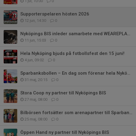
1 jul, 10:00
0
Supporterspelaren hösten 2026
12 jun, 14:30
0
Nyköpings BIS inleder samarbete med WEAREPLAAY
11 jun, 15:03
0
Hela Nyköping bjuds på fotbollsfest den 15 juni!
4 jun, 09:02
0
Sparbanksbollen – En dag som förenar hela Nyköping
31 maj, 20:15
0
Stora Coop ny partner till Nyköpings BIS
27 maj, 08:00
0
Bilbörsen fortsätter som arenapartner till Sparbanksbollen 2026
25 maj, 08:00
0
Öppen Hand ny partner till Nyköpings BIS