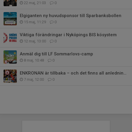
22 maj, 21:03
0
Elgiganten ny huvudsponsor till Sparbanksbollen
15 maj, 11:29
0
Viktiga förändringar i Nyköpings BIS kösystem
12 maj, 13:00
0
Anmäl dig till LF Sommarlovs-camp
8 maj, 10:48
0
ENKRONAN är tillbaka – och det finns all anledning att fira!
7 maj, 12:00
0