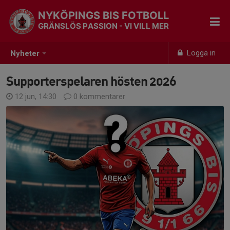
NYKÖPINGS BIS FOTBOLL
GRÄNSLÖS PASSION - VI VILL MER
Logga in
Nyheter
Supporterspelaren hösten 2026
12 jun, 14:30
0 kommentarer