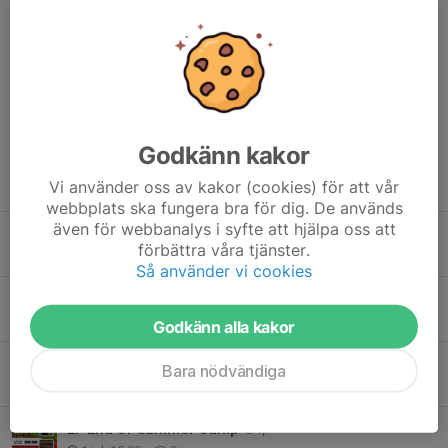
Här hittar du
Insamlingssidan
Dela nyhet
Godkänn kakor
Tidigare nyheter
Vi använder oss av kakor (cookies) för att vår
webbplats ska fungera bra för dig. De används
även för webbanalys i syfte att hjälpa oss att
Välkommen Fasadteknik! Ett starkt lokalt partnerskap för framtiden
förbättra våra tjänster.
6 aug, 17:30
0
Så använder vi cookies
Fina insatser i Gothia Cup
17 jul, 10:00
0
Godkänn alla kakor
Sommar, sol och semester
Bara nödvändiga
6 jul, 10:00
0
LF End of summer camp ⚽☀️