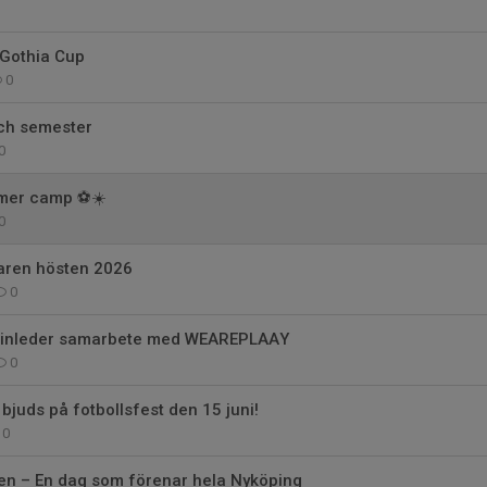
i Gothia Cup
0
ch semester
0
mmer camp ⚽☀️
0
aren hösten 2026
0
 inleder samarbete med WEAREPLAAY
0
bjuds på fotbollsfest den 15 juni!
0
en – En dag som förenar hela Nyköping