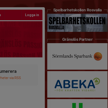
Spelbarhetskollen Rosvalla
m
Logga in
Gränslös Partner
umerera
heter via RSS