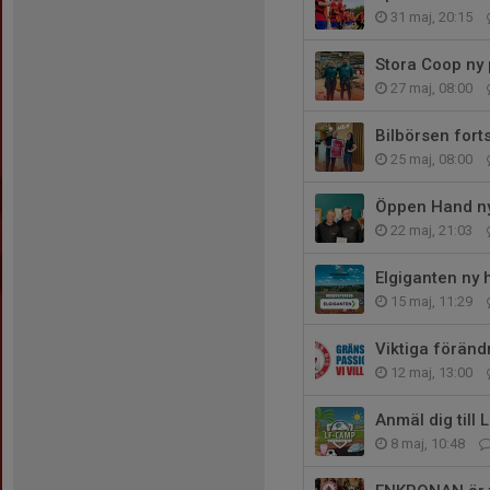
31 maj, 20:15
Stora Coop ny 
27 maj, 08:00
Bilbörsen fort
25 maj, 08:00
Öppen Hand ny 
22 maj, 21:03
Elgiganten ny 
15 maj, 11:29
Viktiga föränd
12 maj, 13:00
Anmäl dig til
8 maj, 10:48