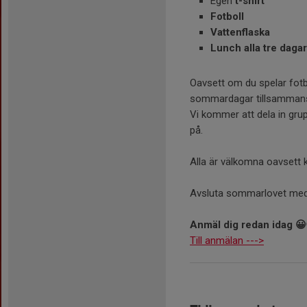
Egen
t-shirt
Fotboll
Vattenflaska
Lunch alla tre dagar
Oavsett om du spelar fotbol
sommardagar tillsammans
Vi kommer att dela in grup
på.
Alla är välkomna oavsett kl
Avsluta sommarlovet me
Anmäl dig redan idag 😀
Till anmälan --->