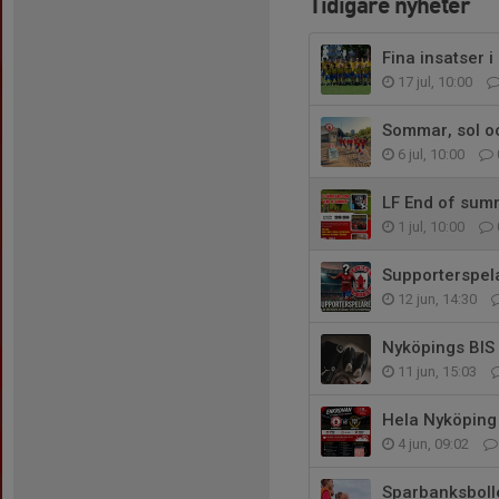
Tidigare nyheter
Fina insatser 
17 jul, 10:00
Sommar, sol o
6 jul, 10:00
LF End of su
1 jul, 10:00
Supporterspel
12 jun, 14:30
Nyköpings BIS
11 jun, 15:03
Hela Nyköping 
4 jun, 09:02
Sparbanksboll