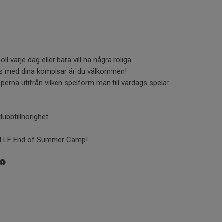
l varje dag eller bara vill ha några roliga
 med dina kompisar är du välkommen!
perna utifrån vilken spelform man till vardags spelar
ubbtillhörighet.
d LF End of Summer Camp!
⚽️