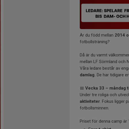
Är du född mellan
2014 o
fotbollsträning?
Då är du varmt välkommen 
mellan LF Sörmland och N
Våra ledare består av en
damlag.
De har tidigare 
📅
Vecka 33 – måndag ti
Under tre roliga och utve
aktiviteter
. Fokus ligger 
fotbollsminnen.
Priset för denna camp är 