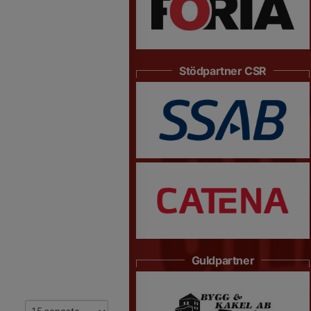
Stödpartner CSR
Guldpartner