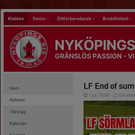
Klubben
Senior
Elitförberedande
Breddfotboll
NYKÖPINGS
GRÄNSLÖS PASSION - VI
LF End of su
Hem
1 jul, 10:00
0 komme
Nyheter
Våra lag
Kalender