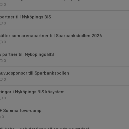
0
partner till Nyköpings BIS
0
sätter som arenapartner till Sparbanksbollen 2026
0
partner till Nyköpings BIS
0
huvudsponsor till Sparbanksbollen
0
ringar i Nyköpings BIS kösystem
0
l LF Sommarlovs-camp
0