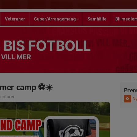
Veteraner
Cuper/Arrangemang
Samhälle
Bli medle
 BIS FOTBOLL
 VILL MER
mmer camp ⚽☀️
Pren
ntarer
Ny