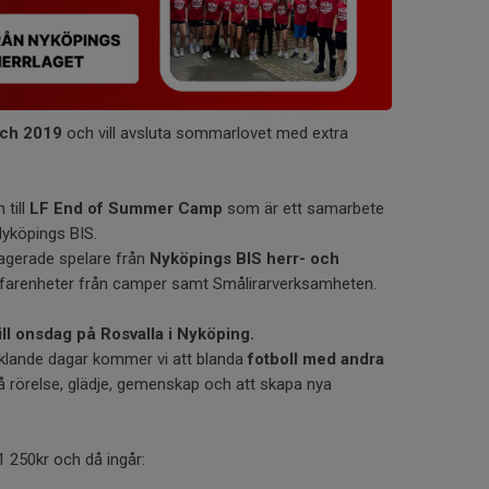
ch 2019
och vill avsluta sommarlovet med extra
till
LF End of Summer Camp
som är ett samarbete
yköpings BIS.
gagerade spelare från
Nyköpings BIS herr- och
erfarenheter från camper samt Smålirarverksamheten.
ll onsdag på Rosvalla i Nyköping.
cklande dagar kommer vi att blanda
fotboll med andra
på rörelse, glädje, gemenskap och att skapa nya
1 250kr och då ingår: