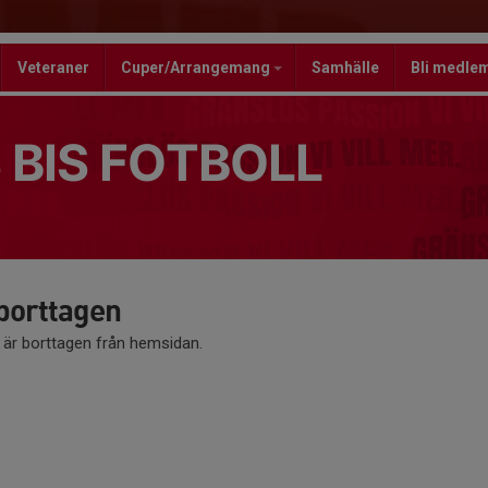
Veteraner
Cuper/Arrangemang
Samhälle
Bli medle
 BIS FOTBOLL
 borttagen
å är borttagen från hemsidan.