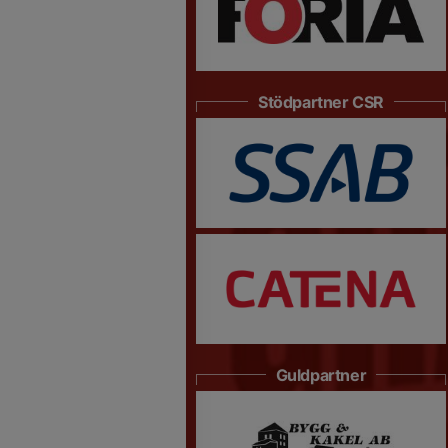
Stödpartner CSR
Guldpartner