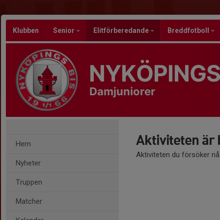
Klubben
Senior
Elitförberedande
Breddfotboll
NYKÖPINGS
Damjuniorer
Aktiviteten är
Hem
Aktiviteten du försöker n
Nyheter
Truppen
Matcher