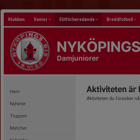
Klubben
Senior
Elitförberedande
Breddfotboll
NYKÖPINGS
Damjuniorer
Aktiviteten är
Hem
Aktiviteten du försöker n
Nyheter
Truppen
Matcher