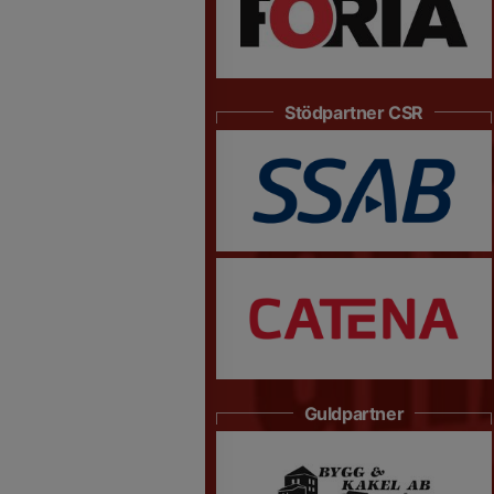
Stödpartner CSR
Guldpartner