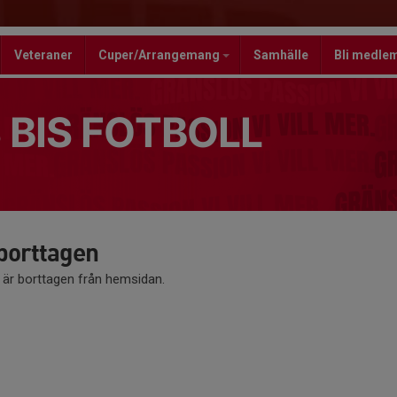
Veteraner
Cuper/Arrangemang
Samhälle
Bli medle
 BIS FOTBOLL
 borttagen
å är borttagen från hemsidan.