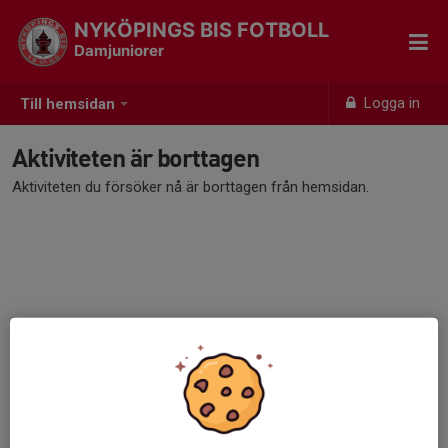
NYKÖPINGS BIS FOTBOLL
Damjuniorer
Logga in
Till hemsidan
Aktiviteten är borttagen
Aktiviteten du försöker nå är borttagen från hemsidan.