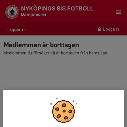
NYKÖPINGS BIS FOTBOLL
Damjuniorer
Logga in
Truppen
Medlemmen är borttagen
Medlemmen du försöker nå är borttagen från hemsidan.