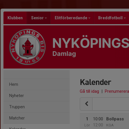
Klubben
Senior
Elitförberedande
Breddfotboll
NYKÖPINGS
Damlag
Kalender
Hem
Gå till idag
|
Prenumerer
Nyheter
Truppen
Matcher
1
10:00
Bollpass
12:00
Lör
KGA