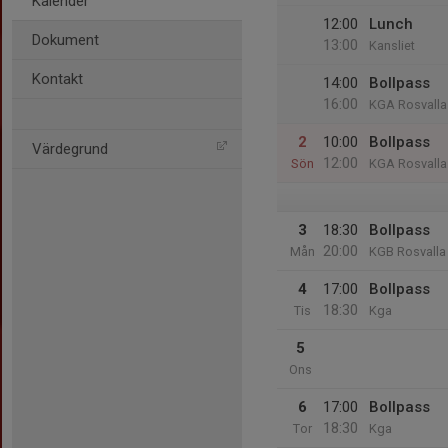
Kalender
12:00
Lunch
Dokument
13:00
Kansliet
Kontakt
14:00
Bollpass
16:00
KGA Rosvalla
2
10:00
Bollpass
Värdegrund
12:00
Sön
KGA Rosvalla
3
18:30
Bollpass
20:00
Mån
KGB Rosvalla
4
17:00
Bollpass
18:30
Tis
Kga
5
Ons
6
17:00
Bollpass
18:30
Tor
Kga