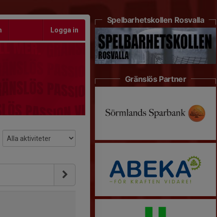
Spelbarhetskollen Rosvalla
m
Logga in
Gränslös Partner