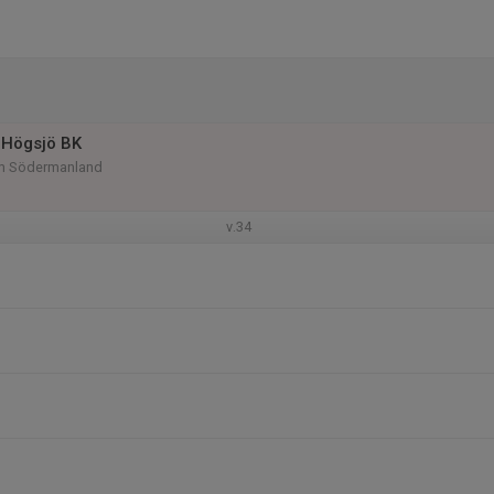
 Högsjö BK
am Södermanland
v.34