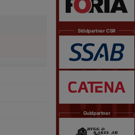
Stödpartner CSR
Guldpartner