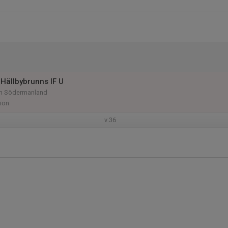
Hällbybrunns IF U
am Södermanland
ion
v.36