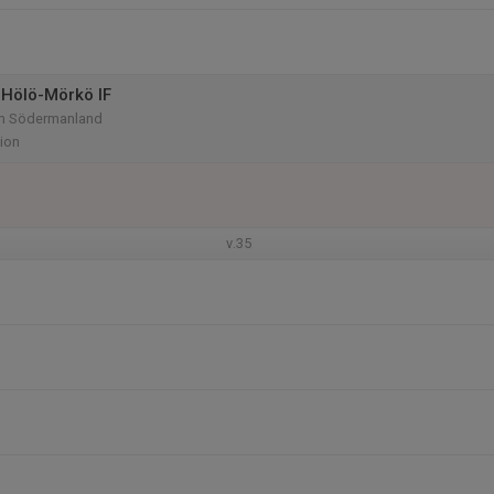
Hölö-Mörkö IF
am Södermanland
ion
v.35