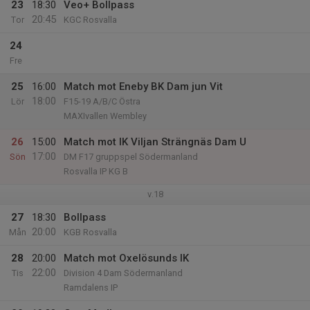
23
18:30
Veo+ Bollpass
20:45
Tor
KGC Rosvalla
24
Fre
25
16:00
Match mot Eneby BK Dam jun Vit
18:00
Lör
F15-19 A/B/C Östra
MAXIvallen Wembley
26
15:00
Match mot IK Viljan Strängnäs Dam U
17:00
Sön
DM F17 gruppspel Södermanland
Rosvalla IP KG B
v.18
27
18:30
Bollpass
20:00
Mån
KGB Rosvalla
28
20:00
Match mot Oxelösunds IK
22:00
Tis
Division 4 Dam Södermanland
Ramdalens IP