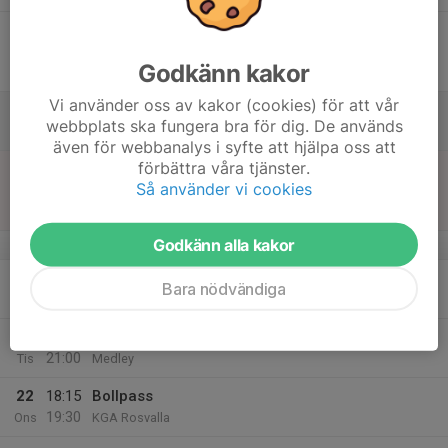
17
18:45
Match mot Krokeks IF F-junior
20:45
Fre
F15-19 A/B/C Östra
Godkänn kakor
Rosvalla IP KG C
Vi använder oss av kakor (cookies) för att vår
18
webbplats ska fungera bra för dig. De används
Lör
även för webbanalys i syfte att hjälpa oss att
förbättra våra tjänster.
19
12:30
Match mot Eskilstuna United DFF U
Så använder vi cookies
14:30
Sön
Division 4 Dam Södermanland
Rosvalla IP KG A
Godkänn alla kakor
v.17
20
19:30
Bollpass
Bara nödvändiga
20:45
Mån
KGA
21
19:30
Gym Medley
21:00
Tis
Medley
22
18:15
Bollpass
19:30
Ons
KGA Rosvalla