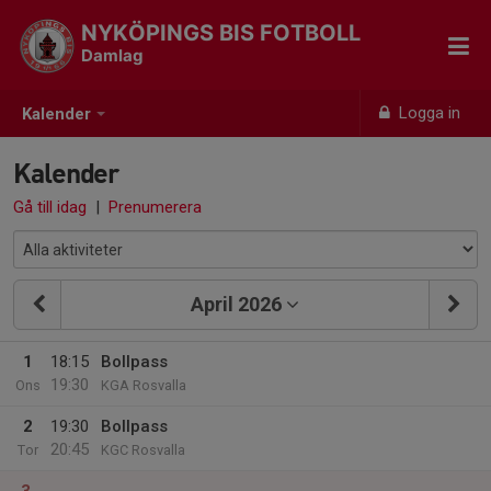
NYKÖPINGS BIS FOTBOLL
Damlag
Logga in
Kalender
Kalender
Gå till idag
|
Prenumerera
April 2026
1
18:15
Bollpass
19:30
Ons
KGA Rosvalla
2
19:30
Bollpass
20:45
Tor
KGC Rosvalla