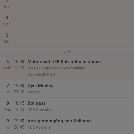
3
Fre
4
Lör
5
Sön
v.15
6
10:00
Match mot DFK Katrineholm Junior
12:00
Mån
DM F17 gruppspel Södermanland
Rosvalla IP KG A
7
19:30
Gym Medley
21:00
Tis
Medley
8
18:15
Bollpass
19:30
Ons
KGA Rosvalla
9
19:30
Veo-genomgång sen Bollpass
20:45
Tor
KGC Rosvalla