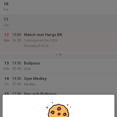
10
Fre
11
Lör
12
15:00
Match mot Hargs BK
16:30
Sön
Träningsmatcher 2026
Rosvalla IP KG B
v.16
13
19:30
Bollpass
20:45
Mån
KGA
14
19:30
Gym Medley
21:00
Tis
Medley
15
17:30
Veo och Bollpass
19:30
Ons
KGA Rosvalla
16
Tor