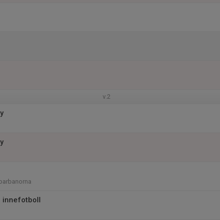
v.2
y
y
öparbanorna
 innefotboll