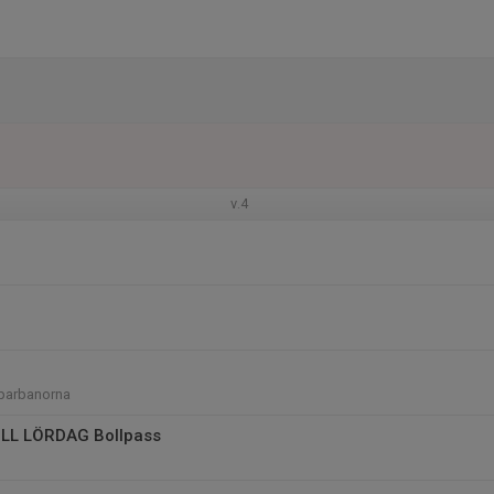
v.4
öparbanorna
ILL LÖRDAG Bollpass