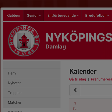
Klubben
Senior
Elitförberedande
Breddfotboll
NYKÖPINGS
Damlag
Kalender
Hem
Gå till idag
|
Prenumerer
Nyheter
Truppen
Matcher
1
Tor