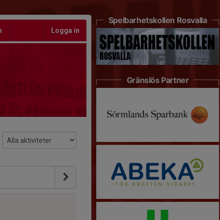
Spelbarhetskollen Rosvalla
m
Logga in
Gränslös Partner