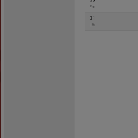
30
Fre
31
Lör