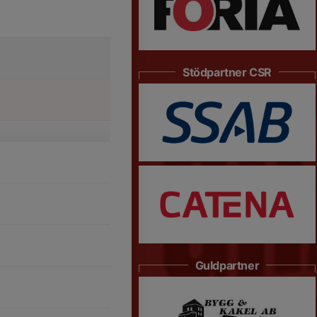
Stödpartner CSR
Guldpartner