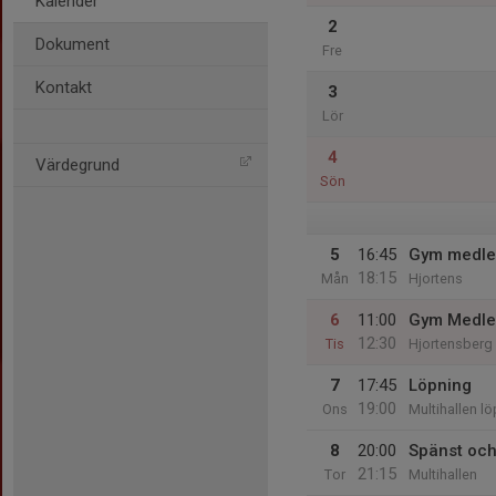
Kalender
2
Dokument
Fre
Kontakt
3
Lör
4
Värdegrund
Sön
5
16:45
Gym medle
18:15
Mån
Hjortens
6
11:00
Gym Medle
12:30
Tis
Hjortensberg
7
17:45
Löpning
19:00
Ons
Multihallen l
8
20:00
Spänst och
21:15
Tor
Multihallen