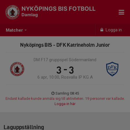
NYKÖPINGS BIS FOTBOLL
Damlag
Logga in
Matcher
Nyköpings BIS - DFK Katrineholm Junior
DM F17 gruppspel Södermanland
3 - 3
6 apr, 10:00, Rosvalla IP KG A
Samling 08:45
Endast kallade kunde anmäla sig till aktiviteten. 19 personer var kallade.
Logga in här
Laguppställning