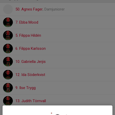
50. Agnes Fager
, Damjuniorer
7. Ebba Mood
5. Filippa Hildén
6. Filippa Karlsson
10. Gabriella Jerjis
12. Ida Söderkvist
9. Ilse Trygg
13. Judith Törnvall
11. Keren Mukambilwa