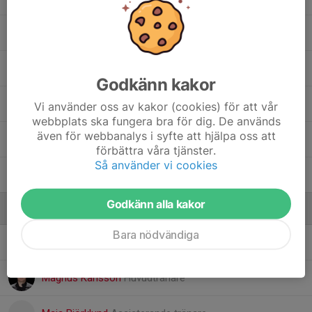
10. Melina Mouaid
, Damjuniorer
1. Pari Amin
, Damjuniorer
Godkänn kakor
17. Sabrin Kabil
, Damjuniorer
Vi använder oss av kakor (cookies) för att vår
webbplats ska fungera bra för dig. De används
även för webbanalys i syfte att hjälpa oss att
4. Selma Ahlgren
förbättra våra tjänster.
Så använder vi cookies
21. Tindra Berglund
Godkänn alla kakor
Ledare
Bara nödvändiga
Anna Hedström
Tränare
Magnus Karlsson
Huvudtränare