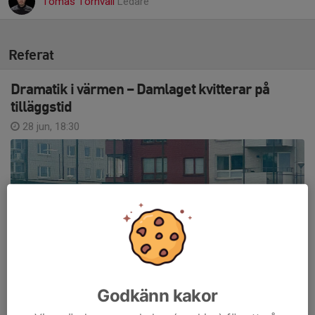
Tomas Törnvall
Ledare
Referat
Dramatik i värmen – Damlaget kvitterar på
tilläggstid
28 jun, 18:30
Godkänn kakor