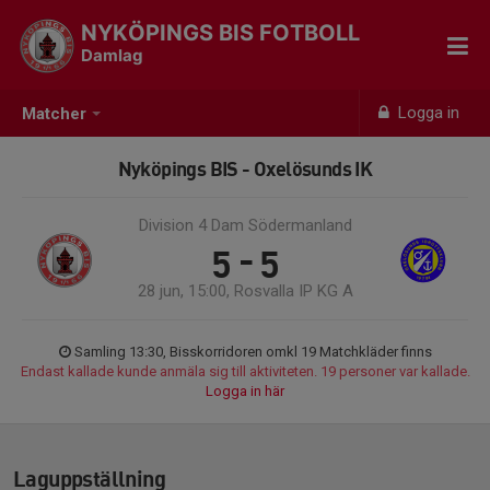
NYKÖPINGS BIS FOTBOLL
Damlag
Logga in
Matcher
Nyköpings BIS - Oxelösunds IK
Division 4 Dam Södermanland
5 - 5
28 jun, 15:00, Rosvalla IP KG A
Samling 13:30, Bisskorridoren omkl 19 Matchkläder finns
Endast kallade kunde anmäla sig till aktiviteten. 19 personer var kallade.
Logga in här
Laguppställning