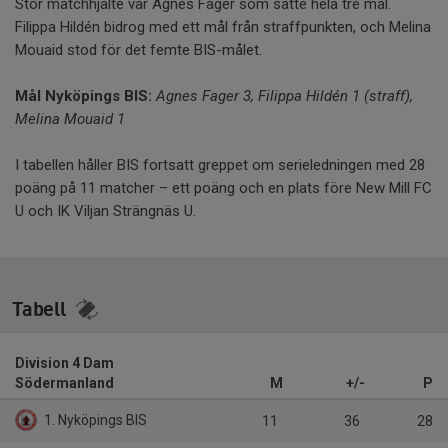
Stor matchhjälte var Agnes Fager som satte hela tre mål.
Filippa Hildén bidrog med ett mål från straffpunkten, och Melina
Mouaid stod för det femte BIS-målet.
Mål Nyköpings BIS:
Agnes Fager 3, Filippa Hildén 1 (straff),
Melina Mouaid 1
I tabellen håller BIS fortsatt greppet om serieledningen med 28
poäng på 11 matcher – ett poäng och en plats före New Mill FC
U och IK Viljan Strängnäs U.
Tabell
Division 4 Dam
Södermanland
M
+/-
P
1. Nyköpings BIS
11
36
28