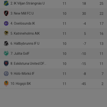
2. IK Viljan Strängnäs U
11
18
25
3. New Mill FC U
10
30
22
4. Oxelösunds IK
11
-4
17
5. Katrineholms AIK
11
5
16
6. Hällbybrunns IF U
10
-7
13
7. Julita GoIF
10
-10
11
8. Eskilstuna United DFF U
10
-15
11
9. Hölö-Mörkö IF
11
-8
7
10. Högsjö BK
11
-45
2