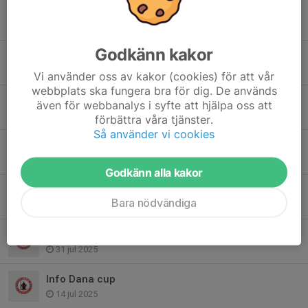
Tidigare nyheter
Godkänn kakor
Stark ledarstab bakom damlaget i Nyköpings BIS
31 mar, 13:00
Vi använder oss av kakor (cookies) för att vår
webbplats ska fungera bra för dig. De används
Magnus klar som damlagstränare
även för webbanalys i syfte att hjälpa oss att
17 nov 2025
förbättra våra tjänster.
Så använder vi cookies
Öster Malma parkeringsvakter 2025
7 nov 2025
Godkänn alla kakor
Ny kassör och admin-lagledare
Bara nödvändiga
22 sep 2025
Är du lagets nya kassör och admin-lagledare?
31 jul 2025
Info Dana cup
14 jul 2025