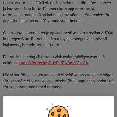
resan. Vart man i så fall skulle åka är inte bestämt. Det behöver
ju inte vara långt borta. Danmark kom upp som förslag
(utomlands men ändå på behändigt avstånd). Kostnaden för
cup eller läger kan nog förväntas vara liknande.
Gissningsvis kommer varje spelare behöva betala mellan 3-5000
kr ur egen ficka. Beroende på hur mycket pengar vi samlar till
lagkassan, boende, resesätt mm.
För att få underlag till fortsatt diskussion, vänligen svara på
enkäten:
https://forms.gle/RJYDL5ENQocYCzrCA
När vi har fått in svaren ser vi om vi behöver ha ytterligare något
föräldramöte eller om vi i den mindre föräldragruppen landar i ett
förslag tillsammans med tränarna.
Dela nyhet