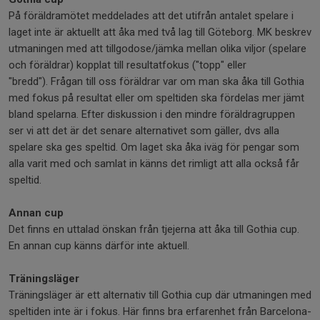
På föräldramötet meddelades att det utifrån antalet spelare i
laget inte är aktuellt att åka med två lag till Göteborg. MK beskrev
utmaningen med att tillgodose/jämka mellan olika viljor (spelare
och föräldrar) kopplat till resultatfokus ("topp" eller
"bredd"). Frågan till oss föräldrar var om man ska åka till Gothia
med fokus på resultat eller om speltiden ska fördelas mer jämt
bland spelarna. Efter diskussion i den mindre föräldragruppen
ser vi att det är det senare alternativet som gäller, dvs alla
spelare ska ges speltid. Om laget ska åka iväg för pengar som
alla varit med och samlat in känns det rimligt att alla också får
speltid.
Annan cup
Det finns en uttalad önskan från tjejerna att åka till Gothia cup.
En annan cup känns därför inte aktuell.
Träningsläger
Träningsläger är ett alternativ till Gothia cup där utmaningen med
speltiden inte är i fokus. Här finns bra erfarenhet från Barcelona-