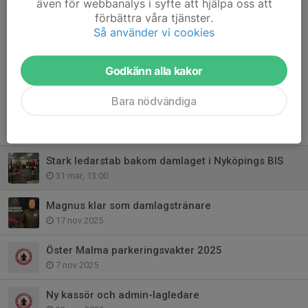
även för webbanalys i syfte att hjälpa oss att
något hållbart och inspirerande för framtidens damfotboll i
förbättra våra tjänster.
Nyköping.
Så använder vi cookies
Dela nyhet
Godkänn alla kakor
Bara nödvändiga
Tidigare nyheter
Stark ledarstab bakom damlaget i Nyköpings BIS
31 mar, 13:00
Magnus klar som damlagstränare
17 nov 2025
Öster Malma parkeringsvakter 2025
7 nov 2025
Ny kassör och admin-lagledare