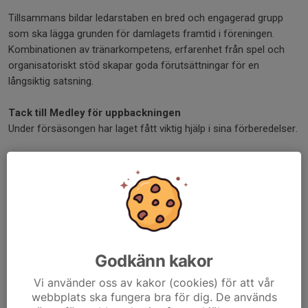
Tillsammans bildar ledarstaben en bred och engagerad grupp
som ska lägga grunden för damlagets framtid i föreningen.
Kombinationen av tränarkompetens, erfarenhet från spel och
organisatoriskt stöd skapar goda förutsättningar för en
långsiktig satsning.
Tack till Medley för uppbackningen
Under försäsongen har laget fått viktig hjälp i sina förberedelser.
Ett stort tack riktas till Medley Hjortensbergsbadet som stöttat
laget med möjligheter till försäsongsträning och fyspass.
Samarbetet har varit mycket uppskattat av både spelare och
ledare.
Med ett engagerat lag, en stark ledarstab och stöd från lokala
partners tar snart Nyköpings BIS damlag sina första steg mot
Godkänn kakor
en högre division.
Vi använder oss av kakor (cookies) för att vår
webbplats ska fungera bra för dig. De används
Resan har bara börjat – men ambitionen är tydlig: att bygga