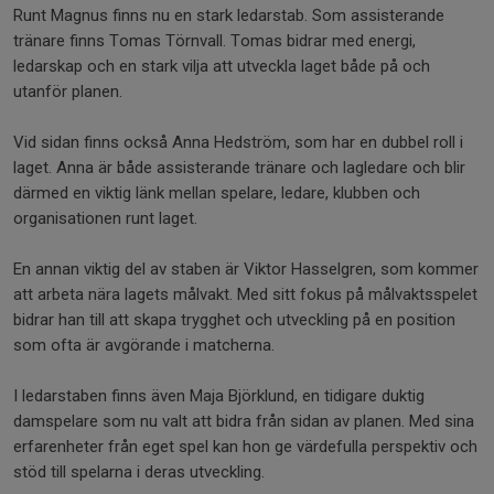
Runt Magnus finns nu en stark ledarstab. Som assisterande
tränare finns Tomas Törnvall. Tomas bidrar med energi,
ledarskap och en stark vilja att utveckla laget både på och
utanför planen.
Vid sidan finns också Anna Hedström, som har en dubbel roll i
laget. Anna är både assisterande tränare och lagledare och blir
därmed en viktig länk mellan spelare, ledare, klubben och
organisationen runt laget.
En annan viktig del av staben är Viktor Hasselgren, som kommer
att arbeta nära lagets målvakt. Med sitt fokus på målvaktsspelet
bidrar han till att skapa trygghet och utveckling på en position
som ofta är avgörande i matcherna.
I ledarstaben finns även Maja Björklund, en tidigare duktig
damspelare som nu valt att bidra från sidan av planen. Med sina
erfarenheter från eget spel kan hon ge värdefulla perspektiv och
stöd till spelarna i deras utveckling.