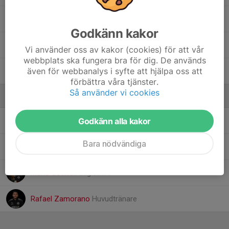
Mutinta Haanyama
Godkänn kakor
17. Nazaniin Omar Ali
Vi använder oss av kakor (cookies) för att vår
webbplats ska fungera bra för dig. De används
även för webbanalys i syfte att hjälpa oss att
8. Stefania Zamorano
förbättra våra tjänster.
Så använder vi cookies
Ledare
Godkänn alla kakor
Joakim Andersson
Assisterande tränare
Bara nödvändiga
Lilja Viklander
Hjälpledare
Maria Gottvall
Lagledare
Rafael Zamorano
Huvudtränare