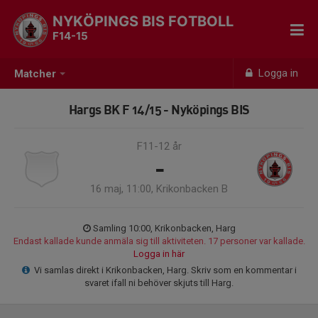
NYKÖPINGS BIS FOTBOLL
F14-15
Logga in
Matcher
Hargs BK F 14/15 - Nyköpings BIS
F11-12 år
-
16 maj, 11:00, Krikonbacken B
Samling 10:00, Krikonbacken, Harg
Endast kallade kunde anmäla sig till aktiviteten. 17 personer var kallade.
Logga in här
Vi samlas direkt i Krikonbacken, Harg. Skriv som en kommentar i
svaret ifall ni behöver skjuts till Harg.