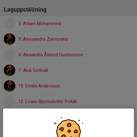
Laguppställning
5. Ahlam Mohammed
9. Alessandra Zamorano
4. Alexandra Åslund Gustavsson
7. Alva Gottvall
10. Emilia Andersson
12. Lowis Björnsdotter Pollak
19. Marli Ibrahim
15. Maryama Ahmed