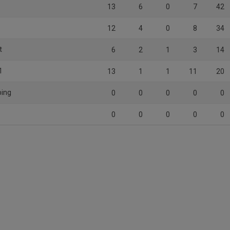
13
6
0
7
42
12
4
0
8
34
t
6
2
1
3
14
1
13
1
1
11
20
ping
0
0
0
0
0
0
0
0
0
0