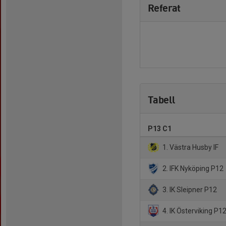
Referat
Tabell
P13 C1
1. Västra Husby IF
2. IFK Nyköping P12
3. IK Sleipner P12
4. IK Österviking P1