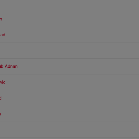
on
tad
ub Adnan
vic
d
s