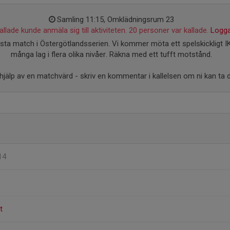
Samling 11:15, Omklädningsrum 23
llade kunde anmäla sig till aktiviteten. 20 personer var kallade.
Logga
ta match i Östergötlandsserien. Vi kommer möta ett spelskickligt I
många lag i flera olika nivåer. Räkna med ett tufft motstånd.
hjälp av en matchvärd - skriv en kommentar i kallelsen om ni kan ta d
14
t