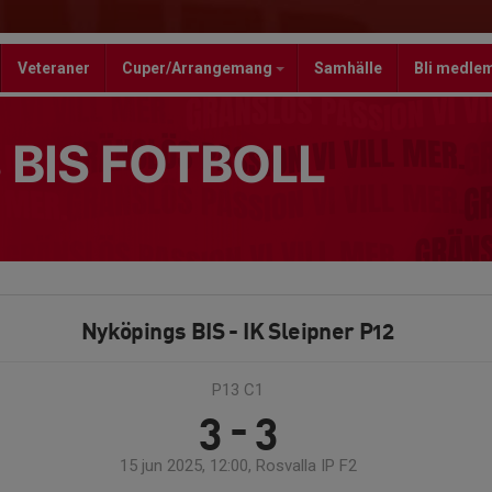
Veteraner
Cuper/Arrangemang
Samhälle
Bli medle
 BIS FOTBOLL
Nyköpings BIS - IK Sleipner P12
P13 C1
3 - 3
15 jun 2025, 12:00, Rosvalla IP F2