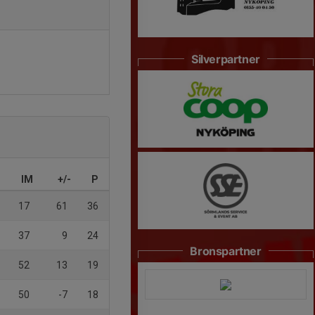
Silverpartner
IM
+/-
P
17
61
36
37
9
24
Bronspartner
52
13
19
50
-7
18