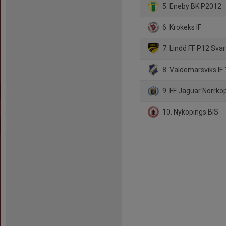
5. Eneby BK P2012
6. Krokeks IF
7. Lindö FF P12 Svar
8. Valdemarsviks IF 
9. FF Jaguar Norrkö
10. Nyköpings BIS