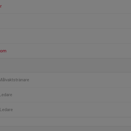
r
tbom
Målvaktstränare
Ledare
Ledare