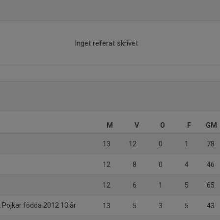
Inget referat skrivet
M
V
O
F
GM
13
12
0
1
78
12
8
0
4
46
12
6
1
5
65
2 Pojkar födda 2012 13 år
13
5
3
5
43