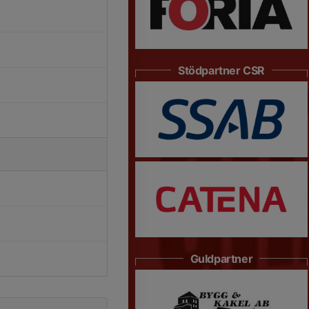
Stödpartner CSR
Guldpartner