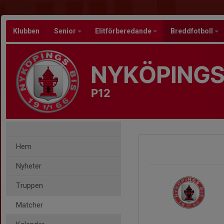
Klubben
Senior
Elitförberedande
Breddfotboll
NYKÖPINGS
P12
Hem
Nyheter
Truppen
Matcher