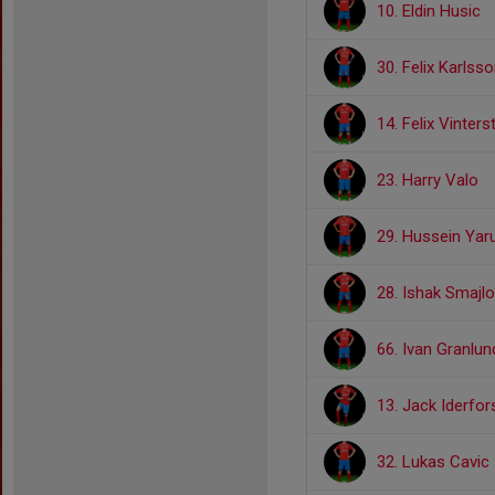
10. Eldin Husic
30. Felix Karlss
14. Felix Vinters
23. Harry Valo
29. Hussein Yar
28. Ishak Smajlo
66. Ivan Granlun
13. Jack Iderfor
32. Lukas Cavic