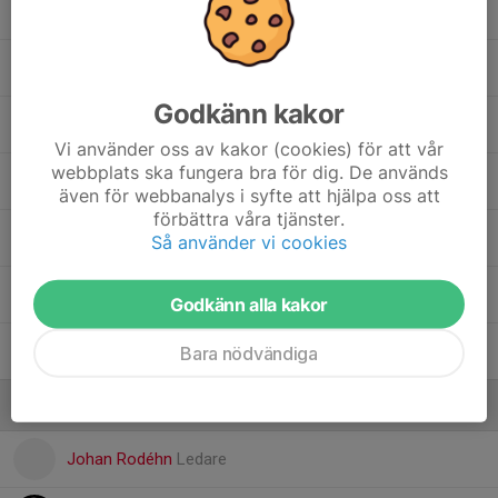
28. Ishak Smajlovic
90. Lion Svensson
Godkänn kakor
5. Oliver Eriksson
Vi använder oss av kakor (cookies) för att vår
webbplats ska fungera bra för dig. De används
26. Philip Haanyama
även för webbanalys i syfte att hjälpa oss att
förbättra våra tjänster.
1. Svante Vesterlund
Så använder vi cookies
25. Taher Mustafa
Godkänn alla kakor
20. Theo Norén
Bara nödvändiga
Ledare
Johan Rodéhn
Ledare