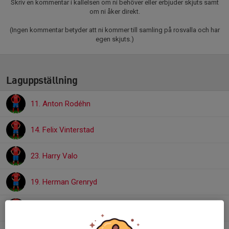
Skriv en kommentar i kallelsen om ni behöver eller erbjuder skjuts samt
om ni åker direkt.
(Ingen kommentar betyder att ni kommer till samling på rosvalla och har
egen skjuts.)
Laguppställning
11. Anton Rodéhn
14. Felix Vinterstad
23. Harry Valo
19. Herman Grenryd
29. Hussein Yarub Adnan