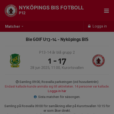
NYKÖPINGS BIS FOTBOLL
P12
Logga in
Matcher
Bie GOIF U13-14 - Nyköpings BIS
P13-14 år blå grupp 2
1 - 17
28 jun 2025, 11:00, Kurortsvallen
Samling 09:00, Rosvalla parkeringen (vid huvudentrén)
Endast kallade kunde anmäla sig till aktiviteten. 14 personer var kallade.
Logga in här
Sista matchen för säsongen.
Samling på Rosvalla 09:00 för samåkning eller på Kurortsvallen 10:15 för
er som åker direkt.