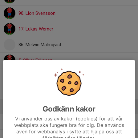
90. Lion Svensson
17. Lukas Werner
86. Melwin Malmqvist
5. Oliver Eriksson
25. Taher Mustafa
12. William Wittbom
Ledare
Godkänn kakor
Vi använder oss av kakor (cookies) för att vår
Maria Karlsson
Målvaktstränare
webbplats ska fungera bra för dig. De används
även för webbanalys i syfte att hjälpa oss att
Nina Palm Vinterstad
Huvudtränare
förbättra våra tjänster.