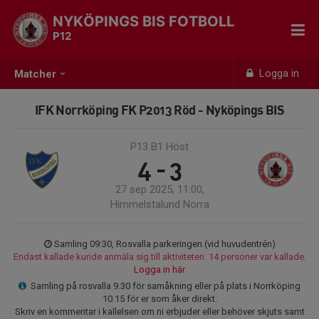
NYKÖPINGS BIS FOTBOLL
P12
Logga in
Matcher
IFK Norrköping FK P2013 Röd - Nyköpings BIS
P13 B1 Höst
4 - 3
27 sep 2025, 11:00,
Himmelstalund Norra
Samling 09:30, Rosvalla parkeringen (vid huvudentrén)
Endast kallade kunde anmäla sig till aktiviteten. 14 personer var kallade.
Logga in här
Samling på rosvalla 9.30 för samåkning eller på plats i Norrköping
10.15 för er som åker direkt.
Skriv en kommentar i kallelsen om ni erbjuder eller behöver skjuts samt