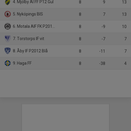
4. Mjölby AI FF P12 Gul
8
9
13
5. Nyköpings BIS
8
7
13
6. Motala AIF FK P2012 Vit
8
-9
10
7. Torstorps IF vit
8
-7
7
8. Åby IF P2012 Blå
8
-11
7
9. Haga FF
8
-38
4