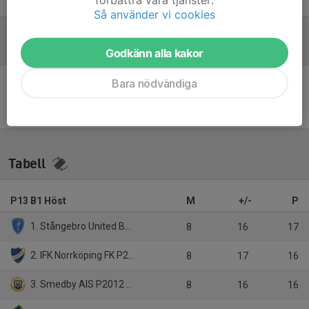
Så använder vi cookies
Referat
Godkänn alla kakor
Bara nödvändiga
Inget referat skrivet
Tabell
P13 B1 Höst
M
+/-
P
1. Stångebro United BK 2012 U1
8
16
17
2. IFK Norrköping FK P2013 Röd
8
17
16
3. Smedby AIS P2012 Svart
8
16
16