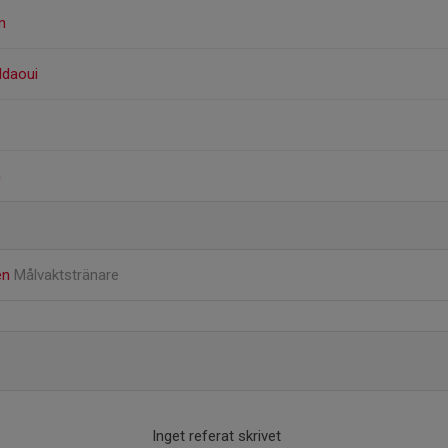
n
ddaoui
n
en
Målvaktstränare
Inget referat skrivet