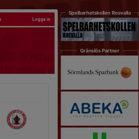
Spelbarhetskollen Rosvalla
m
Logga in
Gränslös Partner