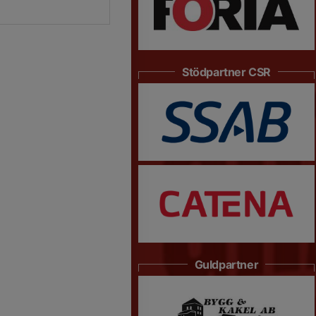
Stödpartner CSR
Guldpartner