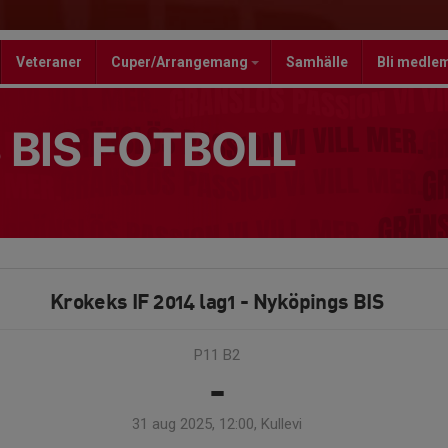
Veteraner
Cuper/Arrangemang
Samhälle
Bli medle
 BIS FOTBOLL
Krokeks IF 2014 lag1 - Nyköpings BIS
P11 B2
-
31 aug 2025, 12:00, Kullevi