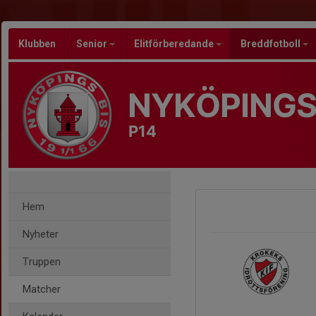
Klubben
Senior
Elitförberedande
Breddfotboll
NYKÖPINGS
P14
Hem
Nyheter
Truppen
Matcher