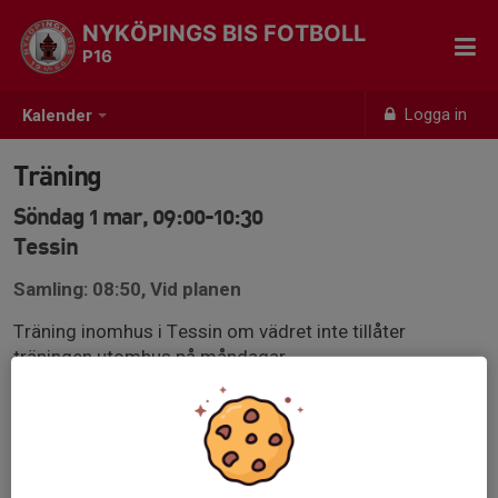
NYKÖPINGS BIS FOTBOLL
P16
Logga in
Kalender
Träning
Söndag 1 mar, 09:00-10:30
Tessin
Samling: 08:50, Vid planen
Träning inomhus i Tessin om vädret inte tillåter
träningen utomhus på måndagar.
Utrustning:
Benskydd, vattenflaska och fotbollsskor.
Viktigt att man är anmäld till träningen och svarar på