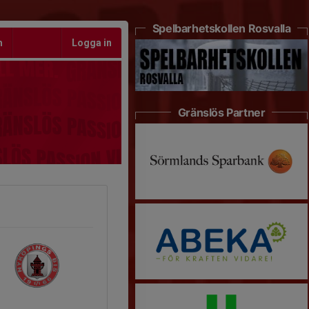
Spelbarhetskollen Rosvalla
m
Logga in
Gränslös Partner