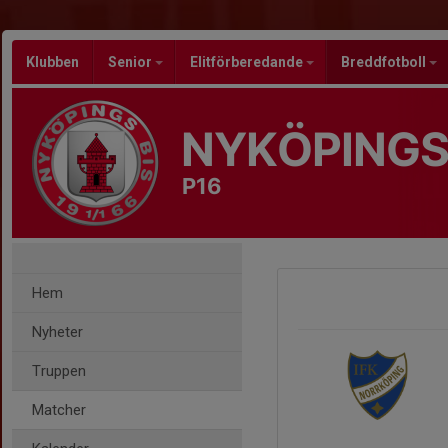
Klubben
Senior
Elitförberedande
Breddfotboll
NYKÖPINGS
P16
Hem
Nyheter
Truppen
Matcher