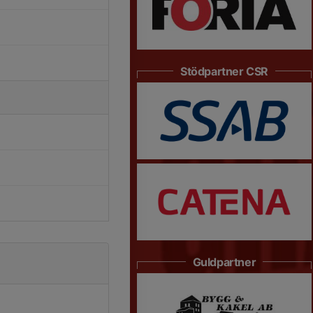
Stödpartner CSR
Guldpartner