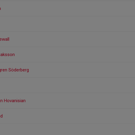
n
ewall
saksson
gren Söderberg
an Hovanisian
nd