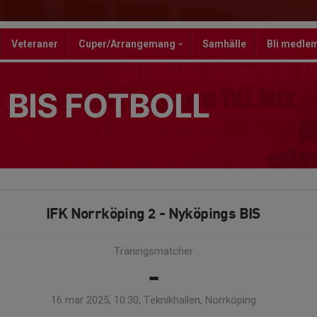
Veteraner
Cuper/Arrangemang
Samhälle
Bli medle
 BIS FOTBOLL
IFK Norrköping 2 - Nyköpings BIS
Träningsmatcher
-
16 mar 2025, 10:30, Teknikhallen, Norrköping