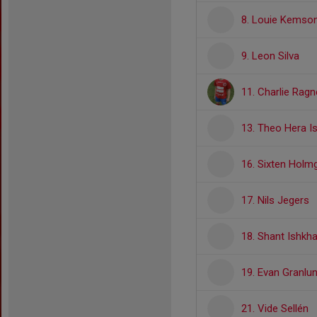
8. Louie Kemso
9. Leon Silva
11. Charlie Ragn
13. Theo Hera I
16. Sixten Holm
17. Nils Jegers
18. Shant Ishkh
19. Evan Granlu
21. Vide Sellén