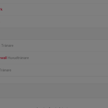
rk
n
n
Tränare
ewall
Huvudtränare
Tränare