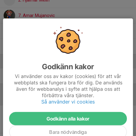
2. Hjalmar Melin
7. Amar Mujanovic
24. Firdeus Gashi
Lucas Nyberg
Ledare
Godkänn kakor
Vi använder oss av kakor (cookies) för att vår
André Lundmark
Tränare
webbplats ska fungera bra för dig. De används
även för webbanalys i syfte att hjälpa oss att
förbättra våra tjänster.
Referat
Så använder vi cookies
Godkänn alla kakor
Inget referat skrivet
Bara nödvändiga