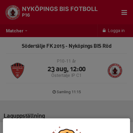
NYKÖPINGS BIS FOTBOLL
P16
Logga in
Matcher
Södertälje FK 2015 - Nyköpings BIS Röd
P10-11 år
23 aug, 12:00
Östertälje IP C1
Samling 11:15
Laguppställning